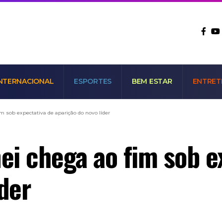
NTERNACIONAL
ESPORTES
BEM ESTAR
ENTRET
 sob expectativa de aparição do novo líder
i chega ao fim sob e
der