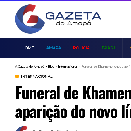
HOME
AMAPÁ
POLÍCIA
BRASIL
I
A Gazeta do Amapá
>
Blog
>
Internacional
>
Funeral de Khamenei chega ao fim
INTERNACIONAL
Funeral de Khamene
aparição do novo lí