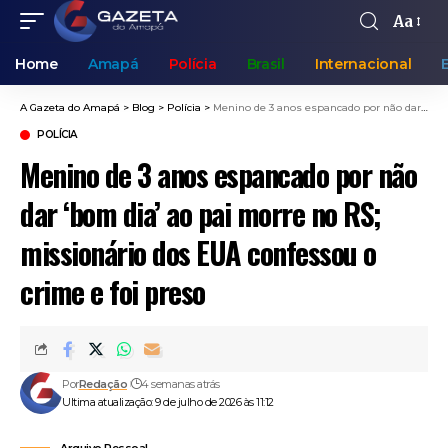
Aa
Home
Amapá
Polícia
Brasil
Internacional
A Gazeta do Amapá
>
Blog
>
Polícia
>
Menino de 3 anos espancado por não dar ‘bom dia’ ao pai morre no RS; missionário dos EUA confessou o crime e foi preso
POLÍCIA
Menino de 3 anos espancado por não
dar ‘bom dia’ ao pai morre no RS;
missionário dos EUA confessou o
crime e foi preso
Por
Redação
4 semanas atrás
Ultima atualização: 9 de julho de 2026 às 11:12