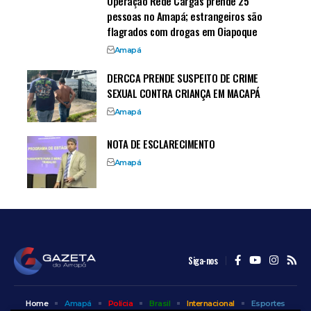
Operação Rede Cargas prende 25
pessoas no Amapá; estrangeiros são
flagrados com drogas em Oiapoque
Amapá
DERCCA PRENDE SUSPEITO DE CRIME
SEXUAL CONTRA CRIANÇA EM MACAPÁ
Amapá
NOTA DE ESCLARECIMENTO
Amapá
Siga-nos
Home
Amapá
Polícia
Brasil
Internacional
Esportes