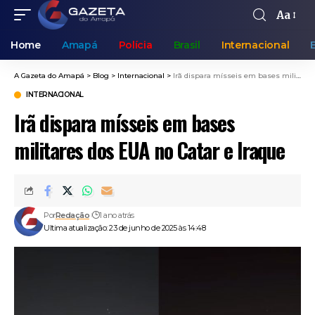
Aa
Home
Amapá
Polícia
Brasil
Internacional
A Gazeta do Amapá
>
Blog
>
Internacional
>
Irã dispara mísseis em bases militares dos EUA no Catar e Iraque
INTERNACIONAL
Irã dispara mísseis em bases
militares dos EUA no Catar e Iraque
Por
Redação
1 ano atrás
Ultima atualização: 23 de junho de 2025 às 14:48