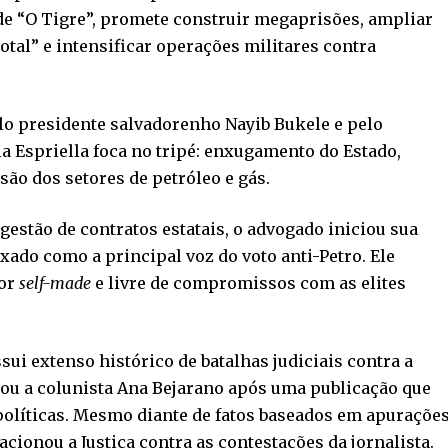
de “O Tigre”, promete construir megaprisões, ampliar
total” e intensificar operações militares contra
elo presidente salvadorenho Nayib Bukele e pelo
 la Espriella foca no tripé: enxugamento do Estado,
ão dos setores de petróleo e gás.
gestão de contratos estatais, o advogado iniciou sua
xado como a principal voz do voto anti-Petro. Ele
dor
self-made
e livre de compromissos com as elites
ui extenso histórico de batalhas judiciais contra a
ou a colunista Ana Bejarano após uma publicação que
 políticas. Mesmo diante de fatos baseados em apuraçõe
 acionou a Justiça contra as contestações da jornalista.