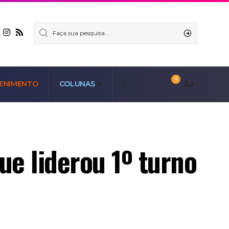
9
Aa
ENIMENTO
COLUNAS
ue liderou 1º turno