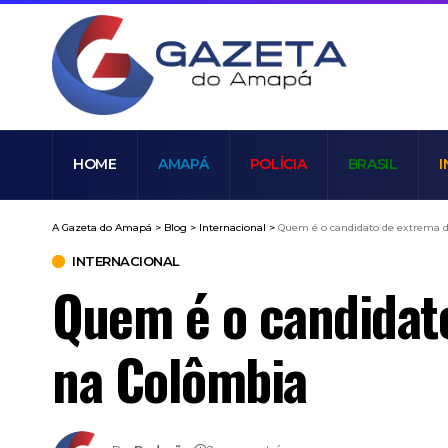
HOME
AMAPÁ
POLÍCIA
BRASIL
I
A Gazeta do Amapá
>
Blog
>
Internacional
>
Quem é o candidato de extrema di
INTERNACIONAL
Quem é o candidato
na Colômbia