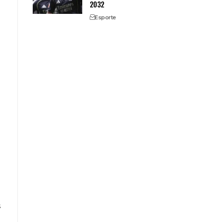
2032
Esporte
s