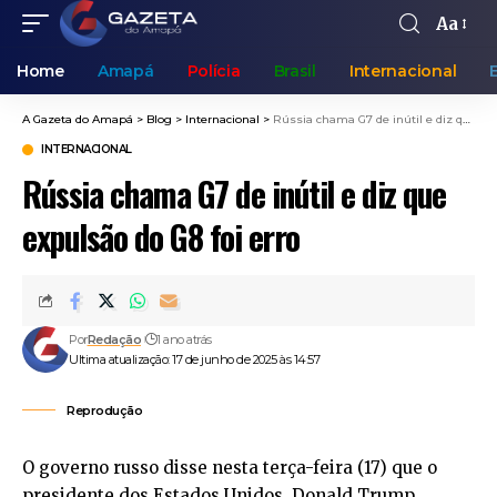
Aa
Home
Amapá
Polícia
Brasil
Internacional
A Gazeta do Amapá
>
Blog
>
Internacional
>
Rússia chama G7 de inútil e diz que expulsão do G8 foi erro
INTERNACIONAL
Rússia chama G7 de inútil e diz que
expulsão do G8 foi erro
Por
Redação
1 ano atrás
Ultima atualização: 17 de junho de 2025 às 14:57
Reprodução
O governo russo disse nesta terça-feira (17) que o
presidente dos Estados Unidos, Donald Trump,