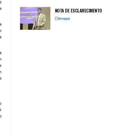
s
a
NOTA DE ESCLARECIMENTO
Amapá
a
o
a
a
m
e
m
s
o
r
o