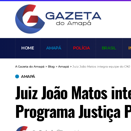
HOME
AMAPÁ
POLÍCIA
BRASIL
I
A Gazeta do Amapá
>
Blog
>
Amapá
>
Juiz João Matos integra equipe do CN
AMAPÁ
Juiz João Matos in
Programa Justiça P