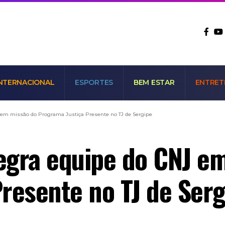
NTERNACIONAL
ESPORTES
BEM ESTAR
ENTRET
J em missão do Programa Justiça Presente no TJ de Sergipe
tegra equipe do CNJ e
resente no TJ de Serg