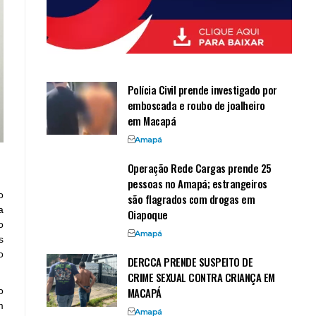
Polícia Civil prende investigado por
emboscada e roubo de joalheiro
em Macapá
Amapá
Operação Rede Cargas prende 25
pessoas no Amapá; estrangeiros
o
são flagrados com drogas em
a
Oiapoque
o
Amapá
s
o
DERCCA PRENDE SUSPEITO DE
CRIME SEXUAL CONTRA CRIANÇA EM
MACAPÁ
o
m
Amapá