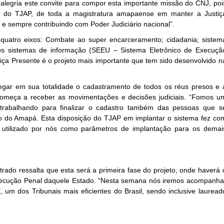
legria este convite para compor esta importante missão do CNJ, poi
o do TJAP, de toda a magistratura amapaense em manter a Justiç
e sempre contribuindo com Poder Judiciário nacional”.
 quatro eixos: Combate ao super encarceramento; cidadania; sistem
dos sistemas de informação (SEEU – Sistema Eletrônico de Execuçã
iça Presente é o projeto mais importante que tem sido desenvolvido n
egar em sua totalidade o cadastramento de todos os réus presos e 
começa a receber as movimentações e decisões judiciais. “Fomos u
 trabalhando para finalizar o cadastro também das pessoas que s
 do Amapá. Esta disposição do TJAP em implantar o sistema fez co
utilizado por nós como parâmetros de implantação para os demai
rado ressalta que esta será a primeira fase do projeto, onde haverá 
xecução Penal daquele Estado. “Nesta semana nós iremos acompanha
um dos Tribunais mais eficientes do Brasil, sendo inclusive lauread