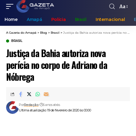
Aa
Home
Amapá
Polícia
Brasil
Internacional
A Gazeta do Amapá
>
Blog
>
Brasil
>
Justiça da Bahia autoriza nova perícia no corpo de Adriano da Nóbrega
BRASIL
Justiça da Bahia autoriza nova
perícia no corpo de Adriano da
Nóbrega
Por
Redação
6 anos atrás
Ultima atualização: 19 de fevereiro de 2020 às 00:00