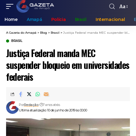
Aa
Home
Amapá
Polícia
Brasil
Internacional
A Gazeta do Amapá
>
Blog
>
Brasil
>
Justiça Federal manda MEC suspender bloqueio em universidades federais
BRASIL
Justiça Federal manda MEC
suspender bloqueio em universidades
federais
Por
Redação
7 anos atrás
Ultima atualização: 10 de junho de 2019 às 00:00