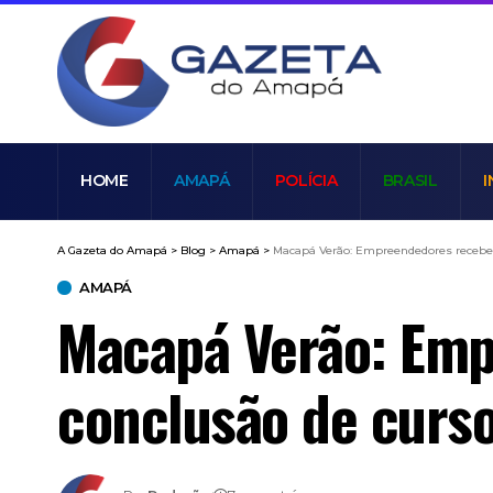
HOME
AMAPÁ
POLÍCIA
BRASIL
I
A Gazeta do Amapá
>
Blog
>
Amapá
>
Macapá Verão: Empreendedores receberã
AMAPÁ
Macapá Verão: Emp
conclusão de curs