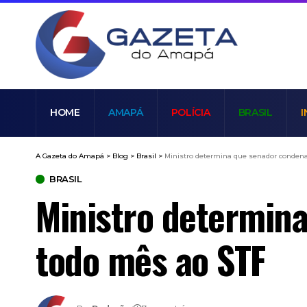
HOME
AMAPÁ
POLÍCIA
BRASIL
I
A Gazeta do Amapá
>
Blog
>
Brasil
>
Ministro determina que senador conden
BRASIL
Ministro determin
todo mês ao STF