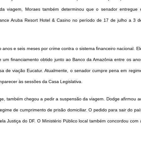
o da viagem, Moraes também determinou que o senador entregue 
sance Aruba Resort Hotel & Casino no período de 17 de julho a 3 d
anos e seis meses por crime contra o sistema financeiro nacional. El
de um financiamento obtido junto ao Banco da Amazônia entre os ano
sa de viação Eucatur. Atualmente, o senador cumpre pena em regim
omparecer às sessões da Casa Legislativa.
dge, também chegou a pedir a suspensão da viagem. Dodge afirmou a
gime de cumprimento de prisão domiciliar. O pedido para sair do paí
pela Justiça do DF. O Ministério Público local também concordou com 