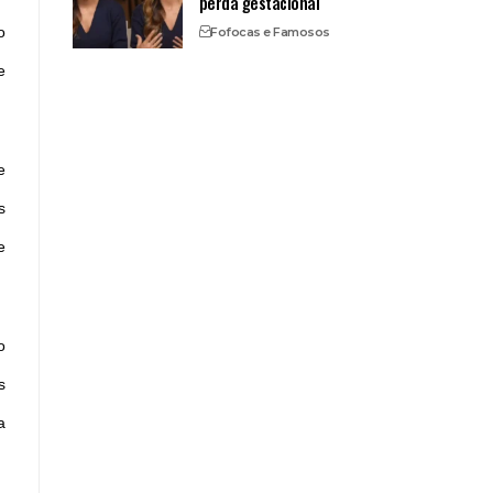
perda gestacional
o
Fofocas e Famosos
e
e
s
e
o
s
a