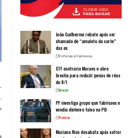
João Guilherme rebate após ser
chamado de “amuleto da sorte”
das ex
Fofocas e Famosos
STF contraria Moraes e abre
brecha para reduzir penas de réus
do 8/1
-
Brasil
,
PF investiga grupo que fabricava e
vendia dinheiro falso na PB
o
Polícia
Mariana Rios desabafa após sofrer
a