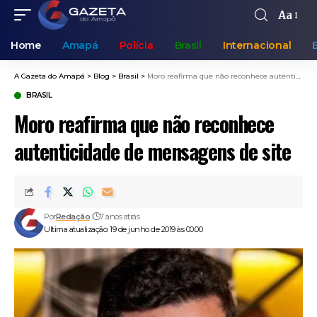
Aa
Home
Amapá
Polícia
Brasil
Internacional
A Gazeta do Amapá
>
Blog
>
Brasil
>
Moro reafirma que não reconhece autenticidade de mensagens de site
BRASIL
Moro reafirma que não reconhece
autenticidade de mensagens de site
Por
Redação
7 anos atrás
Ultima atualização: 19 de junho de 2019 às 00:00