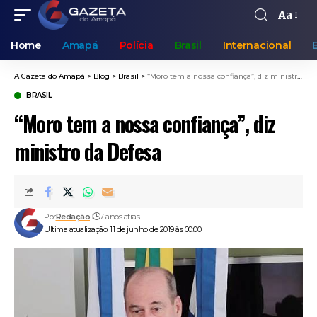
Aa
Home
Amapá
Polícia
Brasil
Internacional
A Gazeta do Amapá
>
Blog
>
Brasil
>
“Moro tem a nossa confiança”, diz ministro da Defesa
BRASIL
“Moro tem a nossa confiança”, diz
ministro da Defesa
Por
Redação
7 anos atrás
Ultima atualização: 11 de junho de 2019 às 00:00