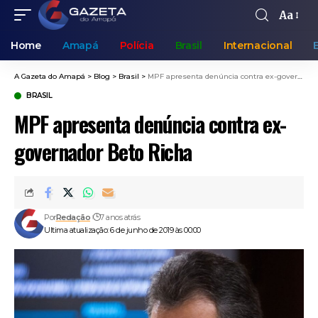
Aa
Home
Amapá
Polícia
Brasil
Internacional
A Gazeta do Amapá
>
Blog
>
Brasil
>
MPF apresenta denúncia contra ex-governador Beto Richa
BRASIL
MPF apresenta denúncia contra ex-
governador Beto Richa
Por
Redação
7 anos atrás
Ultima atualização: 6 de junho de 2019 às 00:00