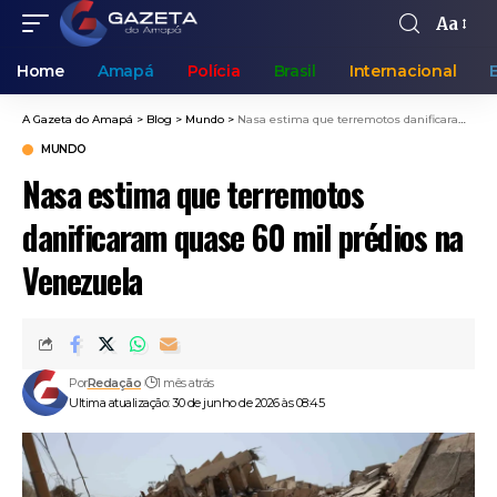
Aa
Home
Amapá
Polícia
Brasil
Internacional
A Gazeta do Amapá
>
Blog
>
Mundo
>
Nasa estima que terremotos danificaram quase 60 mil prédios na Venezuela
MUNDO
Nasa estima que terremotos
danificaram quase 60 mil prédios na
Venezuela
Por
Redação
1 mês atrás
Ultima atualização: 30 de junho de 2026 às 08:45