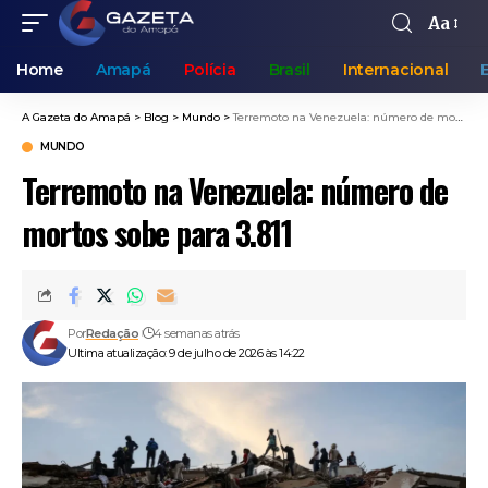
Aa
Home
Amapá
Polícia
Brasil
Internacional
A Gazeta do Amapá
>
Blog
>
Mundo
>
Terremoto na Venezuela: número de mortos sobe para 3.811
MUNDO
Terremoto na Venezuela: número de
mortos sobe para 3.811
Por
Redação
4 semanas atrás
Ultima atualização: 9 de julho de 2026 às 14:22