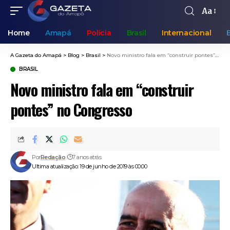
Aa
Home
Amapá
Polícia
Brasil
Internacional
A Gazeta do Amapá
>
Blog
>
Brasil
>
Novo ministro fala em “construir pontes” no Congresso
BRASIL
Novo ministro fala em “construir
pontes” no Congresso
Por
Redação
7 anos atrás
Ultima atualização: 19 de junho de 2019 às 00:00