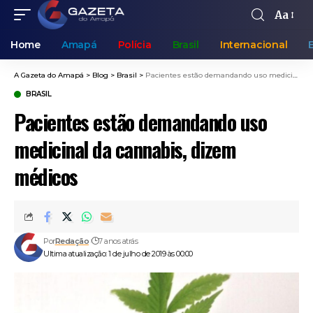
Aa
Home
Amapá
Polícia
Brasil
Internacional
A Gazeta do Amapá
>
Blog
>
Brasil
>
Pacientes estão demandando uso medicinal da cannabis, dizem médicos
BRASIL
Pacientes estão demandando uso
medicinal da cannabis, dizem
médicos
Por
Redação
7 anos atrás
Ultima atualização: 1 de julho de 2019 às 00:00