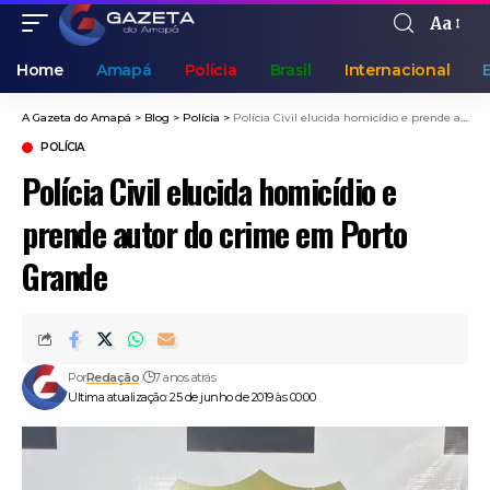
Aa
Home
Amapá
Polícia
Brasil
Internacional
A Gazeta do Amapá
>
Blog
>
Polícia
>
Polícia Civil elucida homicídio e prende autor do crime em Porto Grande
POLÍCIA
Polícia Civil elucida homicídio e
prende autor do crime em Porto
Grande
Por
Redação
7 anos atrás
Ultima atualização: 25 de junho de 2019 às 00:00