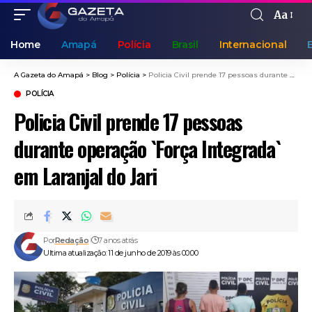
Aa
Home
Amapá
Polícia
Brasil
Internacional
A Gazeta do Amapá
>
Blog
>
Polícia
>
Policia Civil prende 17 pessoas durante operação `Força Integrada` em Laranjal do Jari
POLÍCIA
Policia Civil prende 17 pessoas
durante operação `Força Integrada`
em Laranjal do Jari
Por
Redação
7 anos atrás
Ultima atualização: 11 de junho de 2019 às 00:00