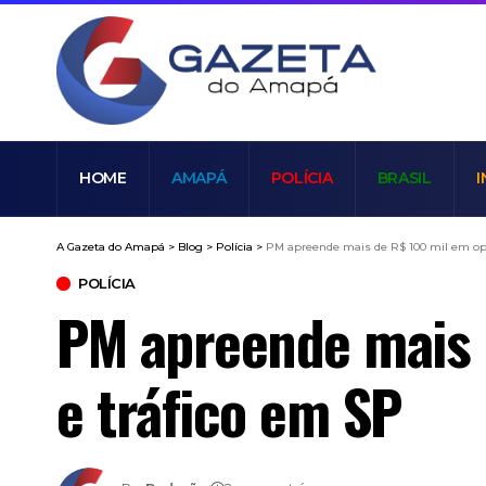
HOME
AMAPÁ
POLÍCIA
BRASIL
I
A Gazeta do Amapá
>
Blog
>
Polícia
>
PM apreende mais de R$ 100 mil em ope
POLÍCIA
PM apreende mais 
e tráfico em SP