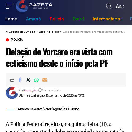
Aa
Home
Amapá
Polícia
Brasil
Internacional
A Gazeta do Amapá
>
Blog
>
Polícia
>
Delação de Vorcaro era vista com ceticismo desde o início pela PF
POLÍCIA
Delação de Vorcaro era vista com
ceticismo desde o início pela PF
Por
Redação
2 meses atrás
Ultima atualização: 12 de junho de 2026 às 13:13
Ana Paula Paiva/Valor/Agência O Globo
A Polícia Federal rejeitou, na quinta-feira (11), a
segunda proposta de delação premiada apresentada