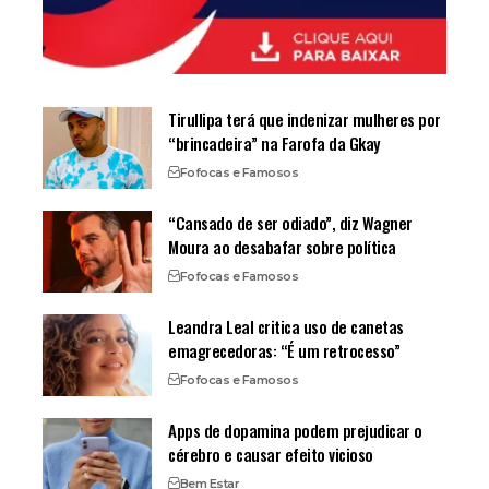
Tirullipa terá que indenizar mulheres por
“brincadeira” na Farofa da Gkay
Fofocas e Famosos
“Cansado de ser odiado”, diz Wagner
Moura ao desabafar sobre política
Fofocas e Famosos
Leandra Leal critica uso de canetas
emagrecedoras: “É um retrocesso”
Fofocas e Famosos
Apps de dopamina podem prejudicar o
cérebro e causar efeito vicioso
Bem Estar