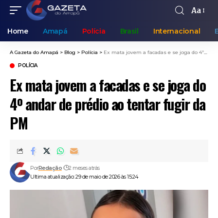
Aa
Home
Amapá
Polícia
Brasil
Internacional
A Gazeta do Amapá
>
Blog
>
Polícia
>
Ex mata jovem a facadas e se joga do 4º andar de prédio ao tentar fugir da PM
POLÍCIA
Ex mata jovem a facadas e se joga do
4º andar de prédio ao tentar fugir da
PM
Por
Redação
2 meses atrás
Ultima atualização: 29 de maio de 2026 às 15:24