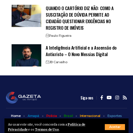
QUANDO O CARTÓRIO DIZ NÃO: COMO A
SUSCITAÇÃO DE DÚVIDA PERMITE AO
CIDADÃO QUESTIONAR EXIGÊNCIAS NO
REGISTRO DE IMÓVEIS
Paulo Figueira
A Inteligência Artificial e a Ascensão do
Anticristo – O Novo Messias Digital
JB Carvalho
Siga-nos
Home
Amapá
Polícia
Brasil
Internacional
Esportes
Bem Estar
Entretenimento
Colunas
Ao usar este site, você concorda com a
Política de
Aceitar
Privacidade
e os
Termos de Uso
.
© A Gazeta do Amapá - 2025. Todos os direitos reservados.