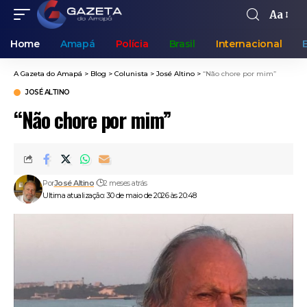
Aa
Home
Amapá
Polícia
Brasil
Internacional
A Gazeta do Amapá
>
Blog
>
Colunista
>
José Altino
>
“Não chore por mim”
JOSÉ ALTINO
“Não chore por mim”
Por
José Altino
2 meses atrás
Ultima atualização: 30 de maio de 2026 às 20:48