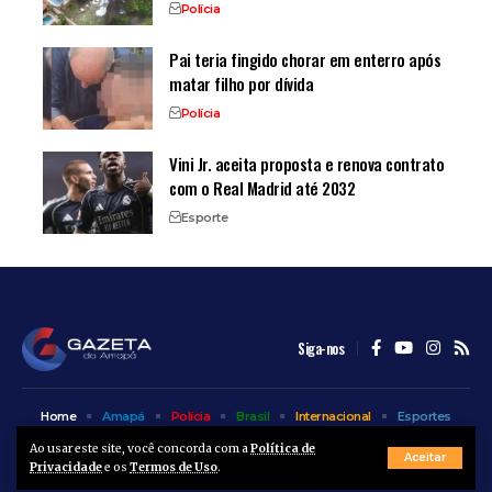
Polícia
Pai teria fingido chorar em enterro após
matar filho por dívida
Polícia
Vini Jr. aceita proposta e renova contrato
com o Real Madrid até 2032
Esporte
Siga-nos
Home
Amapá
Polícia
Brasil
Internacional
Esportes
Bem Estar
Entretenimento
Colunas
Ao usar este site, você concorda com a
Política de
Aceitar
Privacidade
e os
Termos de Uso
.
© A Gazeta do Amapá - 2025. Todos os direitos reservados.