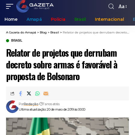
Aa
Home
Amapá
Polícia
Brasil
Internacional
A Gazeta do Amapá
>
Blog
>
Brasil
>
Relator de projetos que derrubam decreto sobre armas é favorável à proposta de Bolsonaro
BRASIL
Relator de projetos que derrubam
decreto sobre armas é favorável à
proposta de Bolsonaro
Por
Redação
7 anos atrás
Ultima atualização: 20 de maio de 2019 às 00:00