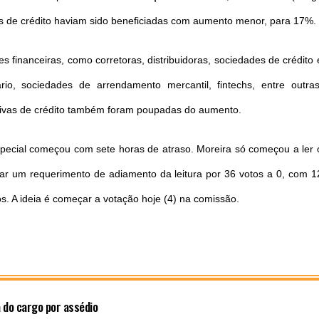
as de crédito haviam sido beneficiadas com aumento menor, para 17%.
es financeiras, como corretoras, distribuidoras, sociedades de crédito 
ário, sociedades de arrendamento mercantil, fintechs, entre outras
tivas de crédito também foram poupadas do aumento.
special começou com sete horas de atraso. Moreira só começou a ler 
itar um requerimento de adiamento da leitura por 36 votos a 0, com 1
os. A ideia é começar a votação hoje (4) na comissão.
a do cargo por assédio