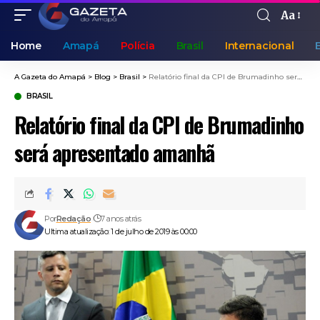
Aa
Home
Amapá
Polícia
Brasil
Internacional
A Gazeta do Amapá
>
Blog
>
Brasil
>
Relatório final da CPI de Brumadinho será apresentado amanhã
BRASIL
Relatório final da CPI de Brumadinho
será apresentado amanhã
Por
Redação
7 anos atrás
Ultima atualização: 1 de julho de 2019 às 00:00