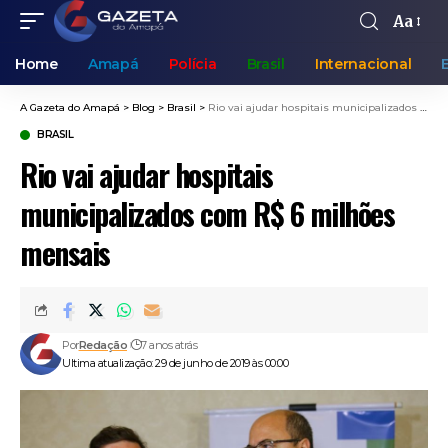
Aa
Home
Amapá
Polícia
Brasil
Internacional
A Gazeta do Amapá
>
Blog
>
Brasil
>
Rio vai ajudar hospitais municipalizados com R$ 6 milhões mensais
BRASIL
Rio vai ajudar hospitais
municipalizados com R$ 6 milhões
mensais
Por
Redação
7 anos atrás
Ultima atualização: 29 de junho de 2019 às 00:00