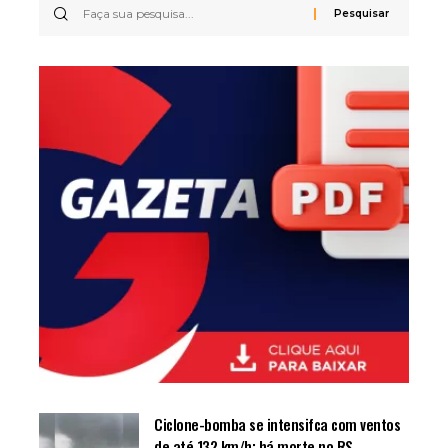
Ciclone-bomba se intensifca com ventos
de até 132 km/h; há morte no RS