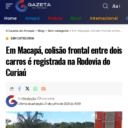
Aa
Home
Amapá
Polícia
Brasil
Internacional
A Gazeta do Amapá
>
Blog
>
Sem categoria
>
Em Macapá, colisão frontal entre dois carros é registrada na Rodovia do Curiaú
SEM CATEGORIA
Em Macapá, colisão frontal entre dois
carros é registrada na Rodovia do
Curiaú
Por
Redação
1 ano atrás
Ultima atualização: 21 de julho de 2025 às 15:59