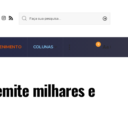
9
Aa
ENIMENTO
COLUNAS
demite milhares e