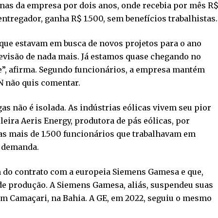
nas da empresa por dois anos, onde recebia por mês R
ntregador, ganha R$ 1.500, sem benefícios trabalhistas.
que estavam em busca de novos projetos para o ano
evisão de nada mais. Já estamos quase chegando no
e”, afirma. Segundo funcionários, a empresa mantém
N não quis comentar.
gas não é isolada. As indústrias eólicas vivem seu pior
eira Aeris Energy, produtora de pás eólicas, por
s mais de 1.500 funcionários que trabalhavam em
e demanda.
 do contrato com a europeia Siemens Gamesa e que,
 de produção. A Siemens Gamesa, aliás, suspendeu suas
em Camaçari, na Bahia. A GE, em 2022, seguiu o mesmo