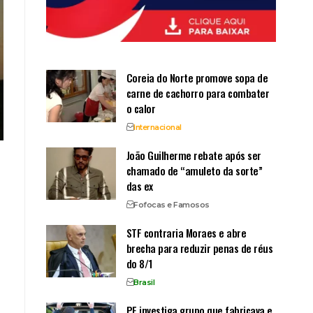
Coreia do Norte promove sopa de
carne de cachorro para combater
o calor
Internacional
João Guilherme rebate após ser
chamado de “amuleto da sorte”
das ex
Fofocas e Famosos
STF contraria Moraes e abre
brecha para reduzir penas de réus
do 8/1
Brasil
PF investiga grupo que fabricava e