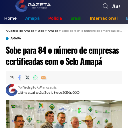
Aa
Home
Amapá
Polícia
Brasil
Internacional
A Gazeta do Amapá
>
Blog
>
Amapá
>
Sobe para 84 o número de empresas certificadas com o Selo Amapá
AMAPÁ
Sobe para 84 o número de empresas
certificadas com o Selo Amapá
Por
Redação
7 anos atrás
Ultima atualização: 3 de julho de 2019 às 00:00