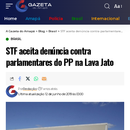
Aa
Home
Amapá
Polícia
Brasil
Internacional
A Gazeta do Amapá
>
Blog
>
Brasil
>
STF aceita denúncia contra parlamentares do PP na Lava Jato
BRASIL
STF aceita denúncia contra
parlamentares do PP na Lava Jato
Por
Redação
7 anos atrás
Ultima atualização: 12 de junho de 2019 às 00:00