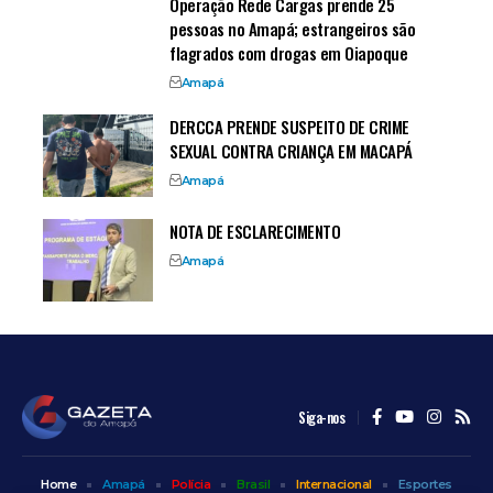
Operação Rede Cargas prende 25
pessoas no Amapá; estrangeiros são
flagrados com drogas em Oiapoque
Amapá
DERCCA PRENDE SUSPEITO DE CRIME
SEXUAL CONTRA CRIANÇA EM MACAPÁ
Amapá
NOTA DE ESCLARECIMENTO
Amapá
Siga-nos
Home
Amapá
Polícia
Brasil
Internacional
Esportes