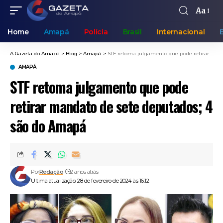
Aa
Home
Amapá
Polícia
Brasil
Internacional
A Gazeta do Amapá
>
Blog
>
Amapá
>
STF retoma julgamento que pode retirar mandato de sete deputados; 4 são do Amapá
AMAPÁ
STF retoma julgamento que pode
retirar mandato de sete deputados; 4
são do Amapá
Por
Redação
2 anos atrás
Ultima atualização: 28 de fevereiro de 2024 às 16:12