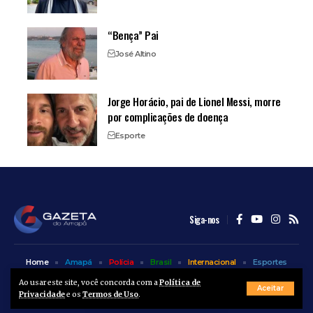
“Bença” Pai
José Altino
Jorge Horácio, pai de Lionel Messi, morre
por complicações de doença
Esporte
Siga-nos
Home
Amapá
Polícia
Brasil
Internacional
Esportes
Bem Estar
Entretenimento
Colunas
Ao usar este site, você concorda com a
Política de
Aceitar
Privacidade
e os
Termos de Uso
.
© A Gazeta do Amapá - 2025. Todos os direitos reservados.