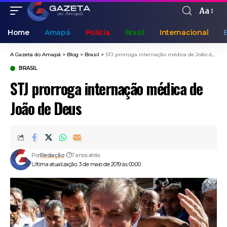
Aa
Home
Amapá
Polícia
Brasil
Internacional
A Gazeta do Amapá
>
Blog
>
Brasil
>
STJ prorroga internação médica de João de Deus
BRASIL
STJ prorroga internação médica de
João de Deus
Por
Redação
7 anos atrás
Ultima atualização: 3 de maio de 2019 às 00:00