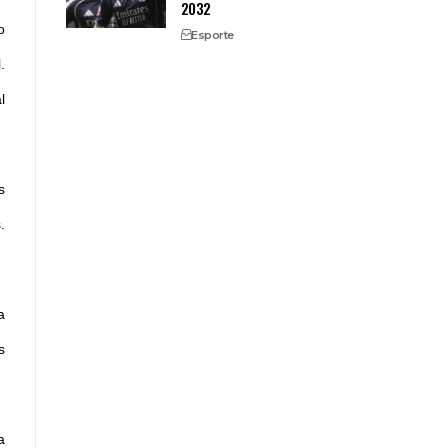
2032
o
Esporte
.
l
s
.
a
s
a