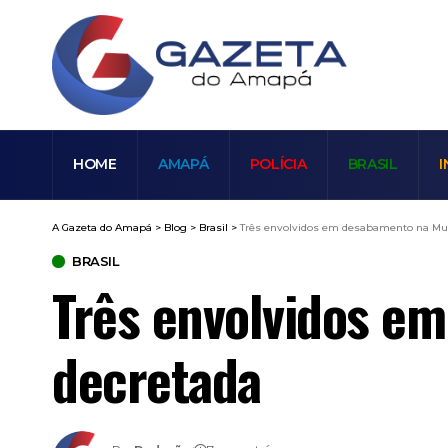
HOME
AMAPÁ
POLÍCIA
BRASIL
I
A Gazeta do Amapá
>
Blog
>
Brasil
>
Três envolvidos em desabamento na Mu
BRASIL
Três envolvidos e
decretada