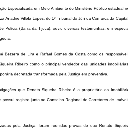
ção Especializada em Meio Ambiente do Ministério Público estadual n
uíza Ariadne Villela Lopes, do 1º Tribunal do Júri da Comarca da Capital
de Polícia (Barra da Tijuca), ouviu diversas testemunhas, em especia
agédia.
é Bezerra de Lira e Rafael Gomes da Costa como os responsávei
ueira Ribeiro como o principal vendedor das unidades imobiliárias
porária decretada transformada pela Justiça em preventiva.
stigações que Renato Siqueira Ribeiro é o proprietário da Imobiliári
 possui registro junto ao Conselho Regional de Corretores de Imóvei
rizadas pela Justiça, foram reunidas provas de que Renato Siqueir