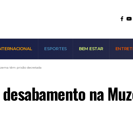
NTERNACIONAL
ESPORTES
BEM ESTAR
ENTRET
zema têm prisão decretada
m desabamento na Muz