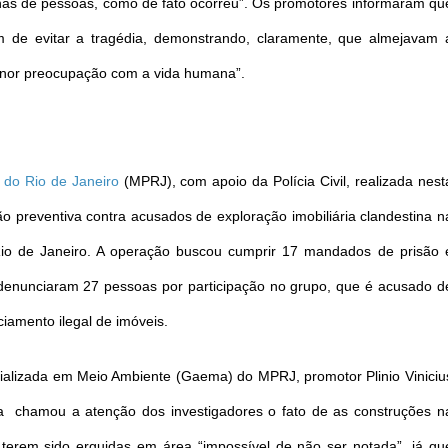
as de pessoas, como de fato ocorreu”. Os promotores informaram qu
m de evitar a tragédia, demonstrando, claramente, que almejavam 
enor preocupação com a vida humana”.
 do Rio de Janeiro
(MPRJ), com apoio da Polícia Civil, realizada nest
o preventiva contra acusados de exploração imobiliária clandestina n
o de Janeiro. A operação buscou cumprir 17 mandados de prisão 
denunciaram 27 pessoas por participação no grupo, que é acusado d
ciamento ilegal de imóveis.
alizada em Meio Ambiente (Gaema) do MPRJ, promotor Plinio Viniciu
nsa chamou a atenção dos investigadores o fato de as construções n
terem sido erguidas em área “impossível de não ser notada”, já qu