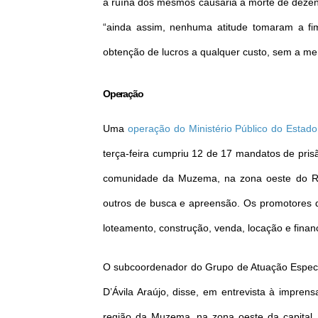
a ruína dos mesmos causaria a morte de dezen
“ainda assim, nenhuma atitude tomaram a fi
obtenção de lucros a qualquer custo, sem a m
Operação
Uma
operação do Ministério Público do Estado
terça-feira cumpriu 12 de 17 mandatos de prisã
comunidade da Muzema, na zona oeste do Ri
outros de busca e apreensão. Os promotores 
loteamento, construção, venda, locação e finan
O subcoordenador do Grupo de Atuação Especi
D’Ávila Araújo, disse, em entrevista à impre
região da Muzema, na zona oeste da capital, 