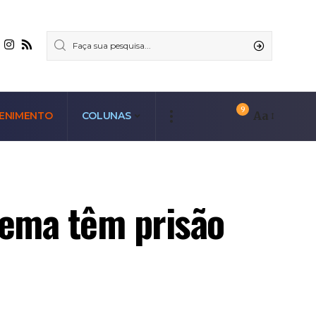
9
Aa
ENIMENTO
COLUNAS
ema têm prisão