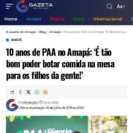
Aa
Home
Amapá
Polícia
Brasil
Internacional
A Gazeta do Amapá
>
Blog
>
Amapá
>
10 anos de PAA no Amapá: ‘É tão bom poder botar comida na mesa para os filhos da gente!’
AMAPÁ
10 anos de PAA no Amapá: ‘É tão
bom poder botar comida na mesa
para os filhos da gente!’
Por
Redação
7 anos atrás
Ultima atualização: 16 de julho de 2019 às 00:00