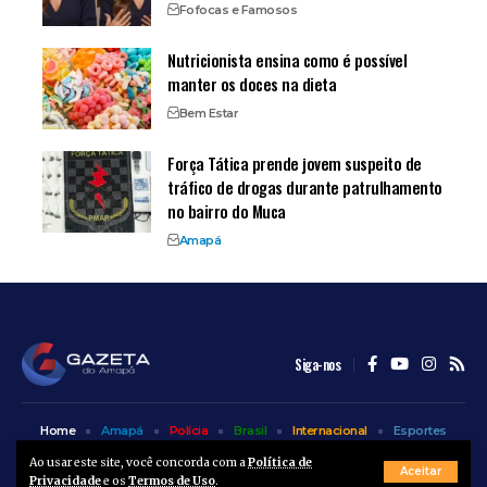
Fofocas e Famosos
Nutricionista ensina como é possível
manter os doces na dieta
Bem Estar
Força Tática prende jovem suspeito de
tráfico de drogas durante patrulhamento
no bairro do Muca
Amapá
Siga-nos
Home
Amapá
Polícia
Brasil
Internacional
Esportes
Bem Estar
Entretenimento
Colunas
Ao usar este site, você concorda com a
Política de
Aceitar
Privacidade
e os
Termos de Uso
.