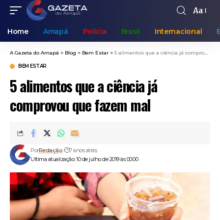
Aa
Home
Amapá
Polícia
Brasil
Internacional
A Gazeta do Amapá
>
Blog
>
Bem Estar
>
5 alimentos que a ciência já comprovou que fazem mal
BEM ESTAR
5 alimentos que a ciência já
comprovou que fazem mal
Por
Redação
7 anos atrás
Ultima atualização: 10 de julho de 2019 às 00:00