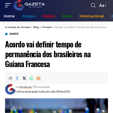
Aa
Home
Amapá
Polícia
Brasil
Internacional
A Gazeta do Amapá
>
Blog
>
Amapá
>
Acordo vai definir tempo de permanência dos brasileiros na Guiana Francesa
AMAPÁ
Acordo vai definir tempo de
permanência dos brasileiros na
Guiana Francesa
Por
Redação
7 anos atrás
Ultima atualização: 5 de julho de 2019 às 00:00