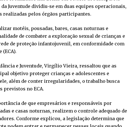
e da Juventude dividiu-se em duas equipes operacionais,
es realizadas pelos órgãos participantes.
alizar motéis, pousadas, bares, casas noturnas e
nalidade de combater a exploração sexual de crianças e
 rede de proteção infantojuvenil, em conformidade com
e (ECA).
ncia e Juventude, Virgílio Vieira, ressaltou que as
ipal objetivo proteger crianças e adolescentes e
ele, além de conter irregularidades, o trabalho busca
s previstos no ECA.
portância de que empresários e responsáveis por
adas e casas noturnas, realizem o controle adequado de
tadores. Conforme explicou, a legislação determina que
te podem entrar e permanecer nesses locais quando