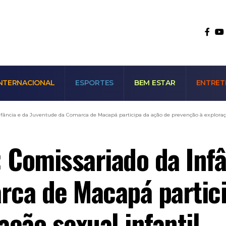
NTERNACIONAL
ESPORTES
BEM ESTAR
ENTRET
ância e da Juventude da Comarca de Macapá participa da ação de prevenção à exploraçã
Comissariado da Infâ
rca de Macapá partici
ção sexual infantil