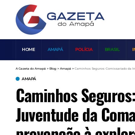
HOME
AMAPÁ
POLÍCIA
BRASIL
I
A Gazeta do Amapá
>
Blog
>
Amapá
>
Caminhos Seguros: Comissariado da Inf
AMAPÁ
Caminhos Seguros: 
Juventude da Coma
prevenção à explora