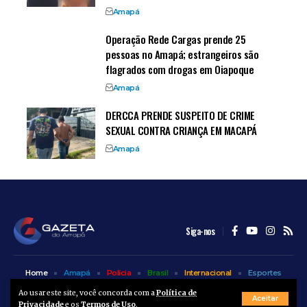
Amapá
Operação Rede Cargas prende 25
pessoas no Amapá; estrangeiros são
flagrados com drogas em Oiapoque
Amapá
DERCCA PRENDE SUSPEITO DE CRIME
SEXUAL CONTRA CRIANÇA EM MACAPÁ
Amapá
Siga-nos
Home
Amapá
Polícia
Brasil
Internacional
Esportes
Bem Estar
Entretenimento
Colunas
Ao usar este site, você concorda com a
Política de
Aceitar
Privacidade
e os
Termos de Uso
.