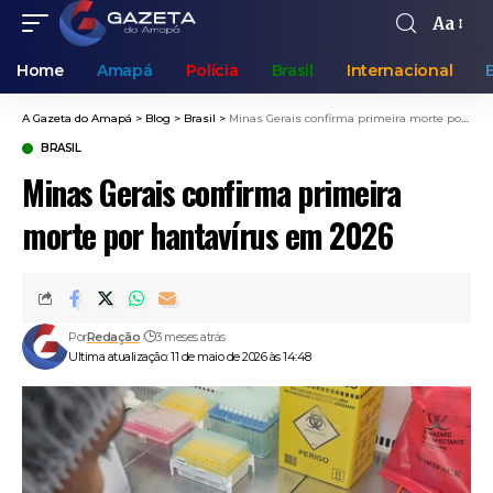
Aa
Home
Amapá
Polícia
Brasil
Internacional
A Gazeta do Amapá
>
Blog
>
Brasil
>
Minas Gerais confirma primeira morte por hantavírus em 2026
BRASIL
Minas Gerais confirma primeira
morte por hantavírus em 2026
Por
Redação
3 meses atrás
Ultima atualização: 11 de maio de 2026 às 14:48