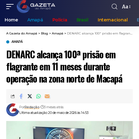
Aa
Home
Amapá
Polícia
Brasil
Internacional
A Gazeta do Amapá
>
Blog
>
Amapá
>
DENARC alcança 100ª prisão em flagrante em 11 meses durante operação na zona norte de Macapá
AMAPÁ
DENARC alcança 100ª prisão em
flagrante em 11 meses durante
operação na zona norte de Macapá
Por
Redação
3 meses atrás
Ultima atualização: 20 de maio de 2026 às 14:53