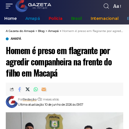
Aa
Home
Amapá
Polícia
Brasil
Internacional
A Gazeta do Amapá
>
Blog
>
Amapá
>
Homem é preso em flagrante por agredir companheira na frente do filho em Macapá
AMAPÁ
Homem é preso em flagrante por
agredir companheira na frente do
filho em Macapá
Por
Redação
2 meses atrás
Ultima atualização: 10 de junho de 2026 às 09:57