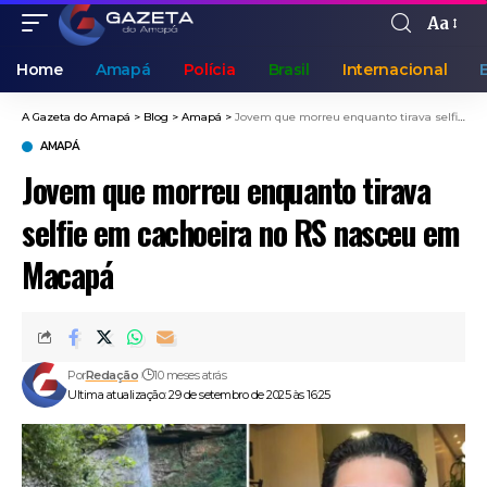
Aa
Home
Amapá
Polícia
Brasil
Internacional
A Gazeta do Amapá
>
Blog
>
Amapá
>
Jovem que morreu enquanto tirava selfie em cachoeira no RS nasceu em Macapá
AMAPÁ
Jovem que morreu enquanto tirava
selfie em cachoeira no RS nasceu em
Macapá
Por
Redação
10 meses atrás
Ultima atualização: 29 de setembro de 2025 às 16:25