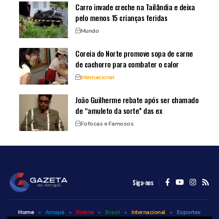
Carro invade creche na Tailândia e deixa
pelo menos 15 crianças feridas
Mundo
Coreia do Norte promove sopa de carne
de cachorro para combater o calor
Internacional
João Guilherme rebate após ser chamado
de “amuleto da sorte” das ex
Fofocas e Famosos
Siga-nos
Home
Amapá
Polícia
Brasil
Internacional
Esportes