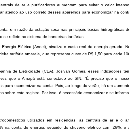
centrais de ar e purificadores aumentam para evitar o calor intenso
ar atendo ao uso correto desses aparelhos para economizar na cont
menta, em razão da estação seca nas principais bacias hidrográficas d
o se reflete no sistema de bandeiras tarifárias.
Energia Elétrica (Aneel), sinaliza o custo real da energia gerada. N
eira tarifária amarela, que representa custo de R$ 1,50 para cada 10
nhia de Eletricidade (CEA), Josivan Gomes, esses indicadores tê
a vez que o Amapá está conectado ao SIN. “É preciso que o noss
is para economizar na conta. Pois, ao longo do verão, há um aument
 sobre este registro. Por isso, é necessário economizar e se informa
rodomésticos utilizados em residências, as centrais de ar e o ar
 na conta de energia, seguido do chuveiro elétrico com 26%, e 