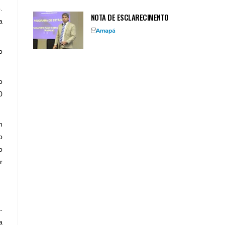
.
NOTA DE ESCLARECIMENTO
a
Amapá
o
o
0
m
o
o
r
-
a