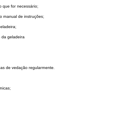
o que for necessário;
o manual de instruções;
eladeira;
s da geladeira
chas de vedação regularmente.
micas;