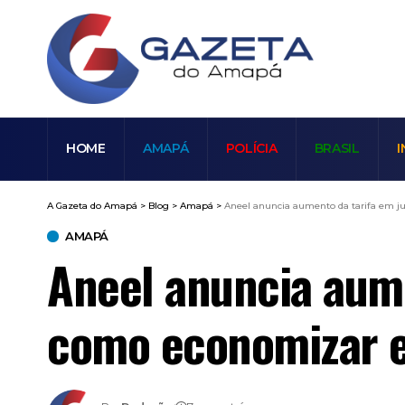
HOME
AMAPÁ
POLÍCIA
BRASIL
I
A Gazeta do Amapá
>
Blog
>
Amapá
>
Aneel anuncia aumento da tarifa em j
AMAPÁ
Aneel anuncia aume
como economizar e