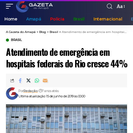
Aa
Home
Amapá
Polícia
Brasil
Internacional
A Gazeta do Amapá
>
Blog
>
Brasil
>
Atendimento de emergência em hospitais federais do Rio cresce 44%
BRASIL
Atendimento de emergência em
hospitais federais do Rio cresce 44%
Por
Redação
7 anos atrás
Ultima atualização: 15 de junho de 2019 às 00:00