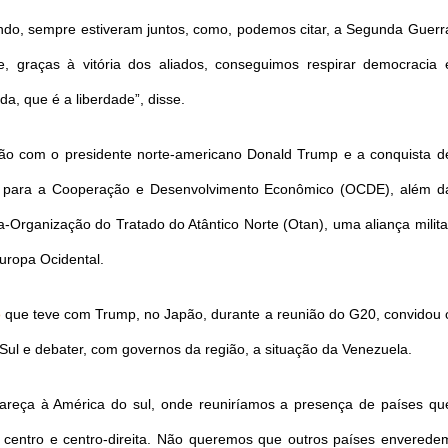
undo, sempre estiveram juntos, como, podemos citar, a Segunda Guerr
, graças à vitória dos aliados, conseguimos respirar democracia 
da, que é a liberdade”, disse.
ão com o presidente norte-americano Donald Trump e a conquista d
ão para a Cooperação e Desenvolvimento Econômico (OCDE), além d
ra-Organização do Tratado do Atântico Norte (Otan), uma aliança milita
uropa Ocidental.
o
que teve com Trump, no Japão, durante a reunião do G20, convidou 
o Sul e debater, com governos da região, a situação da Venezuela.
mpareça à América do sul, onde reuniríamos a presença de países qu
centro e centro-direita. Não queremos que outros países enverede