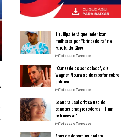
Tirullipa terá que indenizar
mulheres por “brincadeira” na
Farofa da Gkay
Fofocas e Famosos
“Cansado de ser odiado”, diz
Wagner Moura ao desabafar sobre
política
3
Fofocas e Famosos
,
Leandra Leal critica uso de
canetas emagrecedoras: “É um
e
retrocesso”
a
Fofocas e Famosos
Apps de dopamina podem