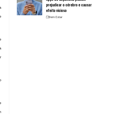
prejudicar o cérebro e causar
a
efeito vicioso
e
Bem Estar
e
a
r
o
e
m