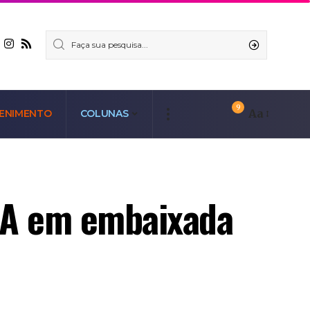
9
Aa
ENIMENTO
COLUNAS
UA em embaixada