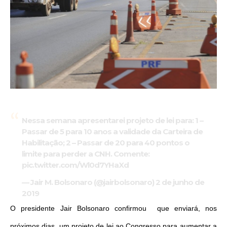
Nessa semana apresentarei projeto de lei para: 1 –
Passar de 5 para 10 anos a validade da Carteira de
Habilitação; 2 – Passar de 20 para 40 pontos o
limite para perder a CNH. Comente:
pic.twitter.com/Wl0d7YHaXd
— Jair M. Bolsonaro (@jairbolsonaro)
2 de junho de
2019
O presidente Jair Bolsonaro confirmou que enviará, nos
próximos dias, um projeto de lei ao Congresso para aumentar a