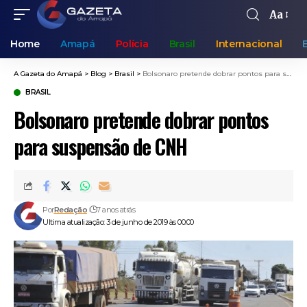
Aa
Home
Amapá
Polícia
Brasil
Internacional
A Gazeta do Amapá
>
Blog
>
Brasil
>
Bolsonaro pretende dobrar pontos para suspensão de CNH
BRASIL
Bolsonaro pretende dobrar pontos
para suspensão de CNH
Por
Redação
7 anos atrás
Ultima atualização: 3 de junho de 2019 às 00:00