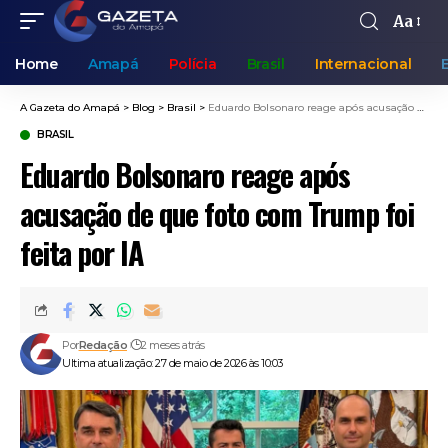
Aa
Home
Amapá
Polícia
Brasil
Internacional
A Gazeta do Amapá
>
Blog
>
Brasil
>
Eduardo Bolsonaro reage após acusação de que foto com Trump foi feita por IA
BRASIL
Eduardo Bolsonaro reage após
acusação de que foto com Trump foi
feita por IA
Por
Redação
2 meses atrás
Ultima atualização: 27 de maio de 2026 às 10:03