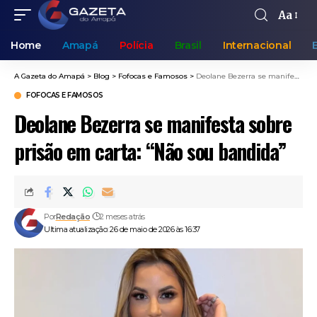
Aa
Home
Amapá
Polícia
Brasil
Internacional
A Gazeta do Amapá
>
Blog
>
Fofocas e Famosos
>
Deolane Bezerra se manifesta sobre prisão em carta: “Não sou bandida”
FOFOCAS E FAMOSOS
Deolane Bezerra se manifesta sobre
prisão em carta: “Não sou bandida”
Por
Redação
2 meses atrás
Ultima atualização: 26 de maio de 2026 às 16:37