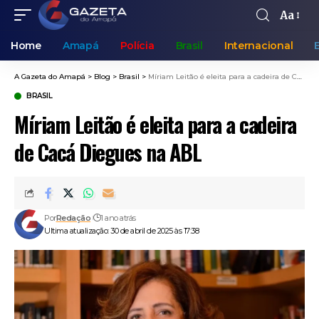
Aa
Home
Amapá
Polícia
Brasil
Internacional
A Gazeta do Amapá
>
Blog
>
Brasil
>
Míriam Leitão é eleita para a cadeira de Cacá Diegues na ABL
BRASIL
Míriam Leitão é eleita para a cadeira
de Cacá Diegues na ABL
Por
Redação
1 ano atrás
Ultima atualização: 30 de abril de 2025 às 17:38