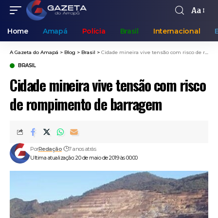
Aa
Home
Amapá
Polícia
Brasil
Internacional
A Gazeta do Amapá
>
Blog
>
Brasil
>
Cidade mineira vive tensão com risco de rompimento de barragem
BRASIL
Cidade mineira vive tensão com risco
de rompimento de barragem
Por
Redação
7 anos atrás
Ultima atualização: 20 de maio de 2019 às 00:00